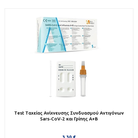
Τest Tαχείας Ανίχνευσης Συνδυασμού Αντιγόνων
Sars-CoV-2 και Γρίπης Α+Β
3,30 €