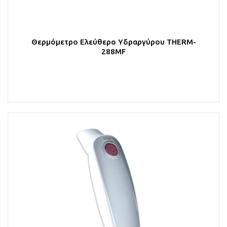
Θερμόμετρο Ελεύθερο Υδραργύρου THERM-
288MF
Στο Καλάθι