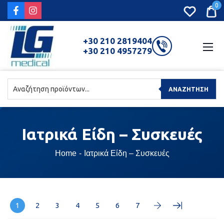
0
+30 210 2819404
+30 210 4957279
ΑΝΑΖΉΤΗΣΗ
Ιατρικά
Είδη – Συσκευές
Home
Ιατρικά Είδη – Συσκευές
1
2
3
4
5
6
7