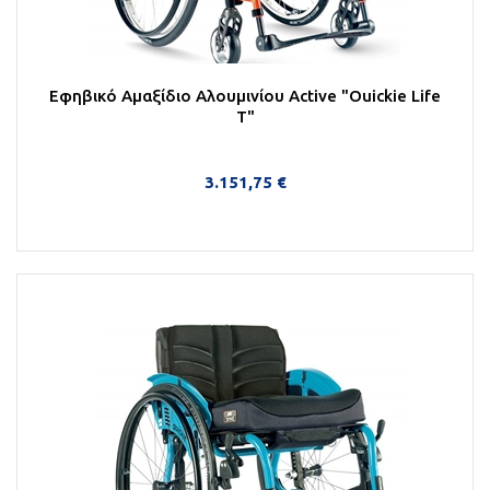
Εφηβικό Αμαξίδιο Αλουμινίου Αctive "Ouickie Life
Τ"
3.151,75 €
Στο Καλάθι