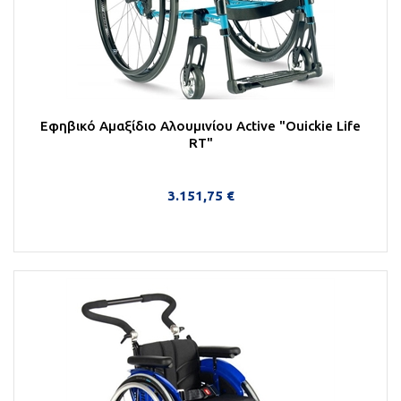
Εφηβικό Αμαξίδιο Αλουμινίου Αctive "Ouickie Life
RΤ"
3.151,75 €
Στο Καλάθι