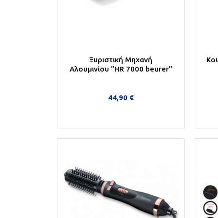
Ξυριστική Mηχανή
Κο
Aλουμινίου "HR 7000 beurer"
44,90 €
Στο Καλάθι