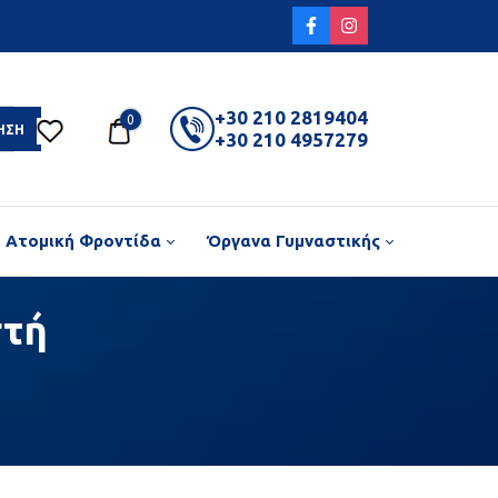
+30 210 2819404
0
ΗΣΗ
+30 210 4957279
Ατομική Φροντίδα
Όργανα Γυμναστικής
στή