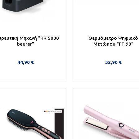
υρευτική Μηχανή "HR 5000
Θερμόμετρο Ψηφιακό
beurer"
Μετώπου "FT 90"
44,90 €
32,90 €
Στο Καλάθι
Στο Καλάθι