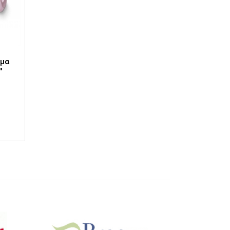
ωμα
"