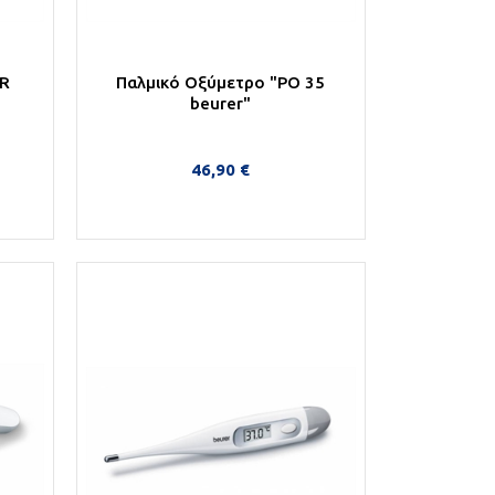
HR
Παλμικό Oξύμετρο "PO 35
beurer"
46,90 €
Στο Καλάθι