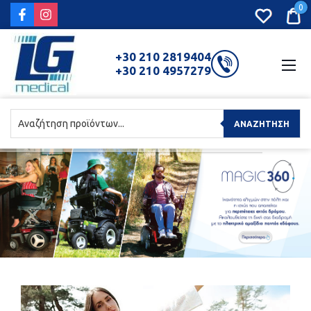
0
+30 210 2819404
+30 210 4957279
ΑΝΑΖΉΤΗΣΗ